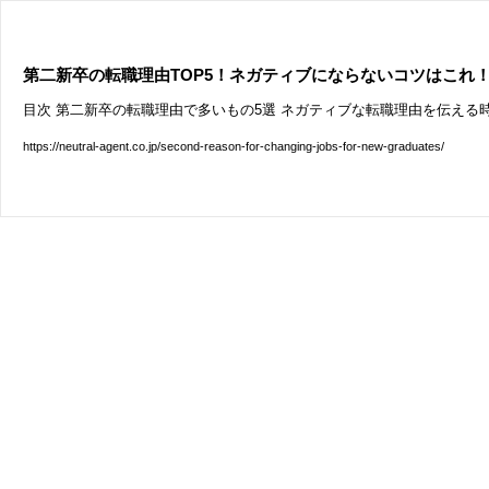
第二新卒の転職理由TOP5！ネガティブにならないコツはこれ
目次 第二新卒の転職理由で多いもの5選 ネガティブな転職理由を伝える時
https://neutral-agent.co.jp/second-reason-for-changing-jobs-for-new-graduates/