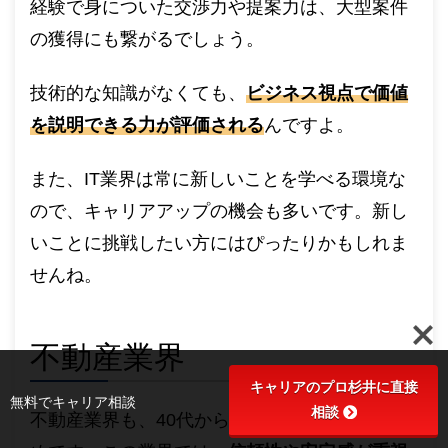
経験で身についた交渉力や提案力は、大型案件
の獲得にも繋がるでしょう。
技術的な知識がなくても、
ビジネス視点で価値
を説明できる力が評価される
んですよ。
また、IT業界は常に新しいことを学べる環境な
ので、キャリアアップの機会も多いです。新し
いことに挑戦したい方にはぴったりかもしれま
せんね。
不動産業界
キャリアのプロ杉井に直接
無料でキャリア相談
相談
不動産業界も、40代からの転職先としておすす