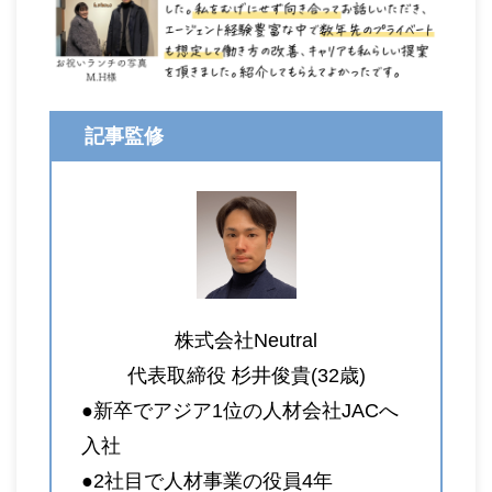
記事監修
株式会社Neutral
代表取締役 杉井俊貴(32歳)
●新卒でアジア1位の人材会社JACへ
入社
●2社目で人材事業の役員4年