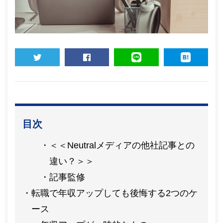
TWEET
SHARE
LINE
HATENA
目次
＜＜Neutralメディアの他社記事との
違い？＞＞
記事監修
転職で年収アップしても後悔する2つのケ
ース