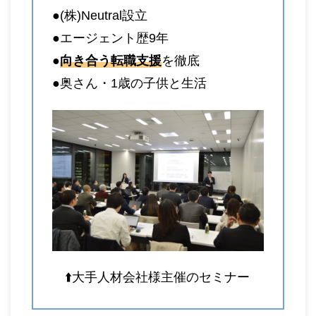
●(株)Neutral設立
●エージェント歴9年
●
向き合う転職支援
を徹底
●奥さん・1歳の子供と生活
⬆️大手人材会社様主催のセミナー