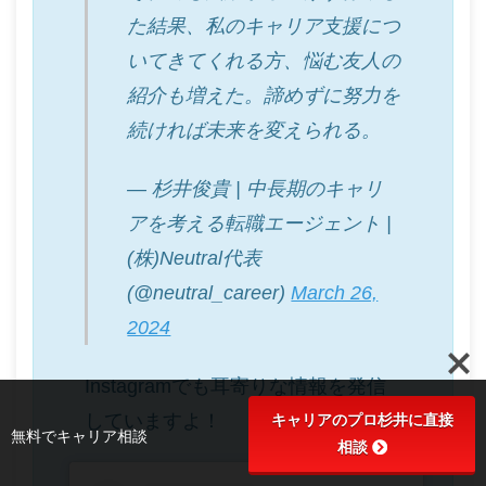
た結果、私のキャリア支援につ
いてきてくれる方、悩む友人の
紹介も増えた。諦めずに努力を
続ければ未来を変えられる。
— 杉井俊貴 | 中長期のキャリ
アを考える転職エージェント |
(株)Neutral代表
(@neutral_career)
March 26,
2024
Instagramでも耳寄りな情報を発信
していますよ！
キャリアのプロ杉井に直接
無料でキャリア相談
相談