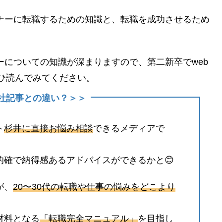
イナーに転職するための知識と、転職を成功させるため
ーについての知識が深まりますので、第二新卒でweb
ひ読んでみてください。
の他社記事との違い？＞＞
ト
杉井に直接お悩み相談
できるメディアで
的確で納得感あるアドバイスができるかと😊
が、
20〜30代の転職や仕事の悩みをどこより
材料となる
「転職完全マニュアル」
を目指し