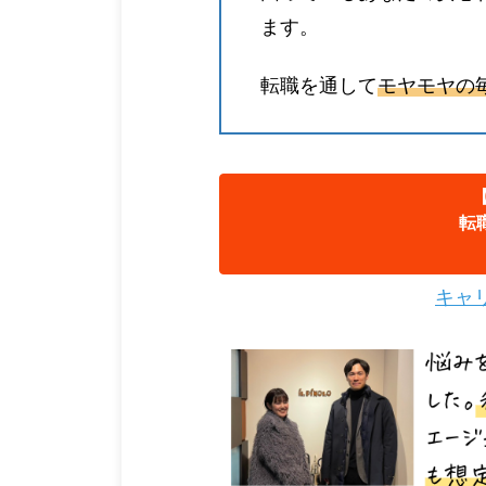
ます。
転職を通して
モヤモヤの
転
キャ