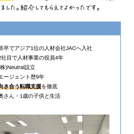
新卒でアジア1位の人材会社JACへ入社
2社目で人材事業の役員4年
(株)Neutral設立
エージェント歴9年
向き合う転職支援
を徹底
●奥さん・1歳の子供と生活