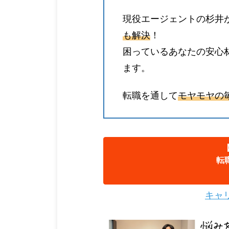
現役エージェントの杉井
も解決
！
困っているあなたの安心
ます。
転職を通して
モヤモヤの
転
キャ