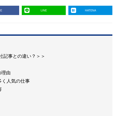
RE
LINE
HATENA
の他社記事との違い？＞＞
の理由
多く人気の仕事
容