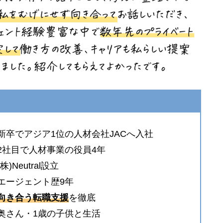
新卒でアジア1位の人材会社JACへ入社
2社目で人材事業の役員4年
(株)Neutral設立
エージェント歴9年
向き合う転職支援
を徹底
●奥さん・1歳の子供と生活