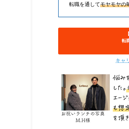
転職を通して
モヤモヤの
転
キャ