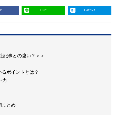
RE
LINE
HATENA
の他社記事との違い？＞＞
いるポイントとは？
ン力
問まとめ