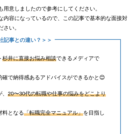
も用意しましたので参考にしてください。
な内容になっているので、この記事で基本的な面接対
ださい。
の他社記事との違い？＞＞
ト
杉井に直接お悩み相談
できるメディアで
的確で納得感あるアドバイスができるかと😊
が、
20〜30代の転職や仕事の悩みをどこより
材料となる
「転職完全マニュアル」
を目指し