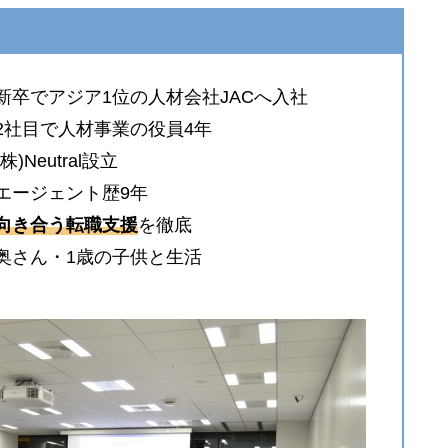
新卒でアジア1位の人材会社JACへ入社
2社目で人材事業の役員4年
(株)Neutral設立
エージェント歴9年
向き合う転職支援
を徹底
●奥さん・1歳の子供と生活