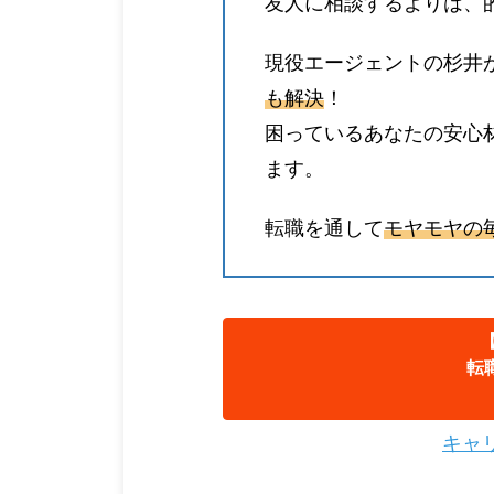
友人に相談するよりは、
現役エージェントの杉井
も解決
！
困っているあなたの安心
ます。
転職を通して
モヤモヤの
転
キャ