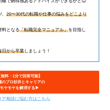
的確で納得感あるアドバイスができるかと😊
が、
20〜30代の転職や仕事の悩みをどこより
材料となる
「転職完全マニュアル」
を目指し
毎日から卒業
しましょう！
【無料・1分で回答可能】
職のプロ杉井とキャリアの
モヤモヤを解消する▶︎
リア相談に悩む方はこちら