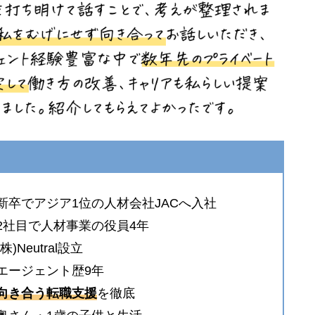
新卒でアジア1位の人材会社JACへ入社
2社目で人材事業の役員4年
(株)Neutral設立
エージェント歴9年
向き合う転職支援
を徹底