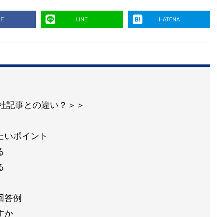
RE
LINE
HATENA
の他社記事との違い？＞＞
たいポイント
る
る
回答例
すか