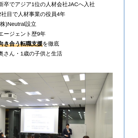
新卒でアジア1位の人材会社JACへ入社
2社目で人材事業の役員4年
(株)Neutral設立
エージェント歴9年
向き合う転職支援
を徹底
●奥さん・1歳の子供と生活