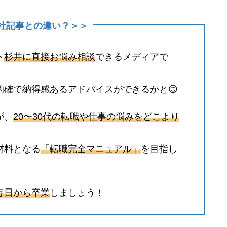
の他社記事との違い？＞＞
ト
杉井に直接お悩み相談
できるメディアで
的確で納得感あるアドバイスができるかと😊
が、
20〜30代の転職や仕事の悩みをどこより
材料となる
「転職完全マニュアル」
を目指し
毎日から卒業
しましょう！