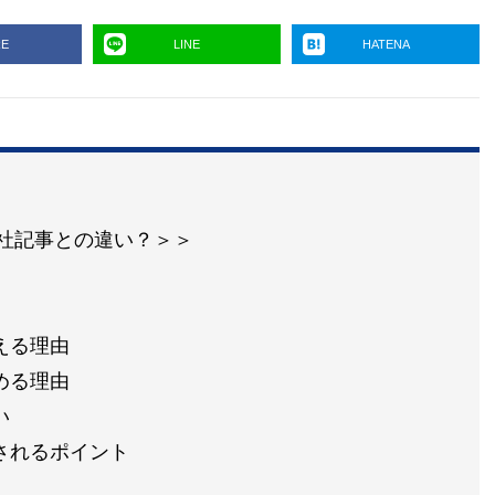
RE
LINE
HATENA
の他社記事との違い？＞＞
える理由
める理由
い
されるポイント