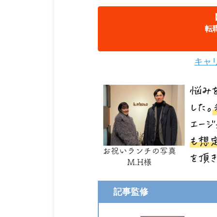
転
キャ
記事監修