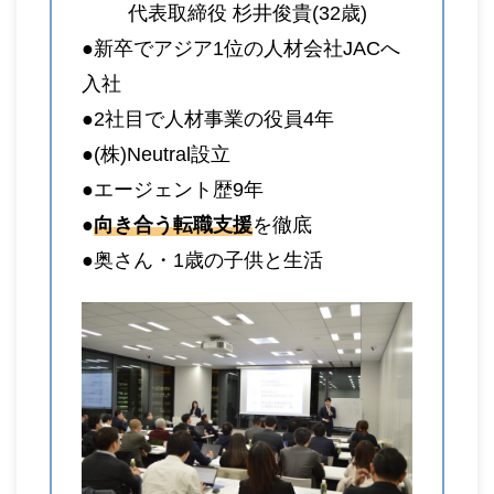
代表取締役 杉井俊貴(32歳)
●新卒でアジア1位の人材会社JACへ
入社
●2社目で人材事業の役員4年
●(株)Neutral設立
●エージェント歴9年
●
向き合う転職支援
を徹底
●奥さん・1歳の子供と生活