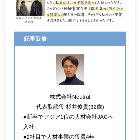
記事監修
株式会社Neutral
代表取締役 杉井俊貴(32歳)
●新卒でアジア1位の人材会社JACへ
入社
●2社目で人材事業の役員4年