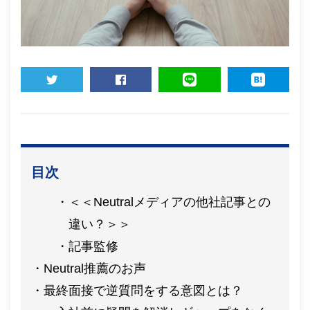
TWEET
SHARE
LINE
HATENA
目次
＜＜Neutralメディアの他社記事との
違い？＞＞
記事監修
Neutral推薦のお声
最終面接で逆質問をする意図とは？