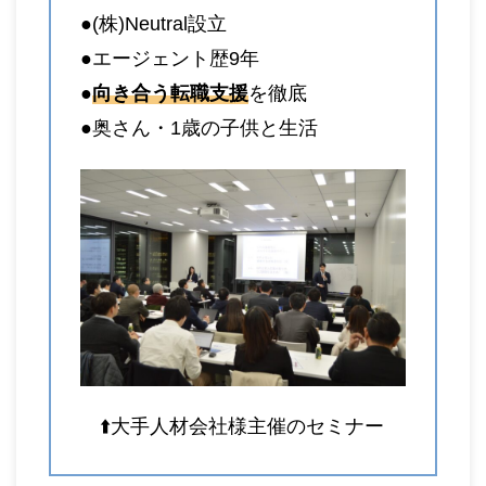
●(株)Neutral設立
●エージェント歴9年
●
向き合う転職支援
を徹底
●奥さん・1歳の子供と生活
⬆️大手人材会社様主催のセミナー