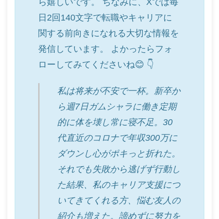
ら嬉しいです。 ちなみに、Xでは毎
日2回140文字で転職やキャリアに
関する前向きになれる大切な情報を
発信しています。 よかったらフォ
ローしてみてくださいね😊 👇
私は将来が不安で一杯。新卒か
ら週7日ガムシャラに働き定期
的に体を壊し常に寝不足。30
代直近のコロナで年収300万に
ダウンし心がポキっと折れた。
それでも失敗から逃げず行動し
た結果、私のキャリア支援につ
いてきてくれる方、悩む友人の
紹介も増えた。諦めずに努力を