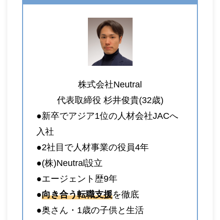
株式会社Neutral
代表取締役 杉井俊貴(32歳)
●新卒でアジア1位の人材会社JACへ
入社
●2社目で人材事業の役員4年
●(株)Neutral設立
●エージェント歴9年
●
向き合う転職支援
を徹底
●奥さん・1歳の子供と生活