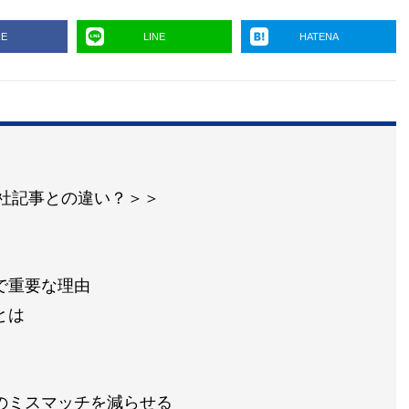
RE
LINE
HATENA
の他社記事との違い？＞＞
で重要な理由
とは
のミスマッチを減らせる