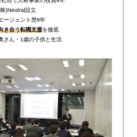
2社目で人材事業の役員4年
(株)Neutral設立
エージェント歴9年
向き合う転職支援
を徹底
●奥さん・1歳の子供と生活