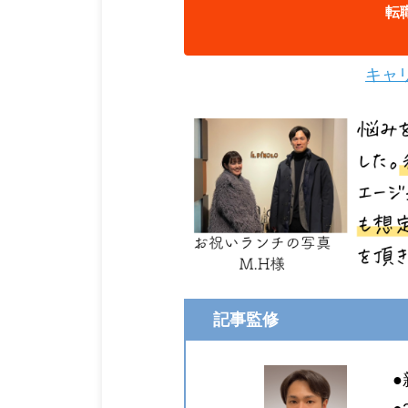
転
キャ
記事監修
●