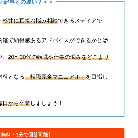
の他社記事との違い？＞＞
ト
杉井に直接お悩み相談
できるメディアで
的確で納得感あるアドバイスができるかと😊
が、
20〜30代の転職や仕事の悩みをどこより
材料となる
「転職完全マニュアル」
を目指し
毎日から卒業
しましょう！
【無料・1分で回答可能】