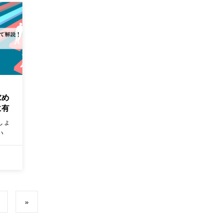
求め
に有
しょ
い
？を
活動
ださ
»