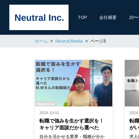
TOP
会社概要
20
ホーム
Neutral,Media
ページ3
2024-10-01
2024
転職で強みを生かす選択を！
転
キャリア面談だから選べた
が
M.Wさんの転職紹介
準
自分を活かせる業界・職種が分か
求人