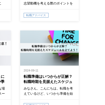
こ
志望動機を考える際のポイントを
まとめました。NG例や職種別の例
文も紹介しているので、合わせて
転職アドバイス
参考にしてくださいね！
2024-09-11
こに
転職準備はいつからが正解？
や季
転職時期を見据えたスケジュ
ールを立てよう！
な場
みなさん、こんにちは。転職を考
スー
えているけど、いつから準備を始
に押
めればいい…
す。