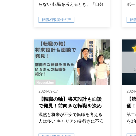
らない 転職を考えるとき、「自分
ポー
にはどの…
ント
転職相談者様の声
転
2024-09-17
2024
【転職の軸】将来設計も面談
【
で発見！前向きな転職を決め
価
たM.Nさんの転職インタビュ
漠然と将来が不安で転職を考える
第二
ー
人は多い キャリアの先行きに不安
を3
を感じ、…
です