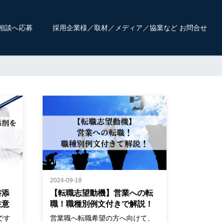
相談へ応募
採用企業様／取材／メディア／協業など お問合せ
2024-09-18
書添
【転職志望動機】営業への転
注意
職！職種別例文付きで解説！
です
営業職へ転職希望の方へ向けて、