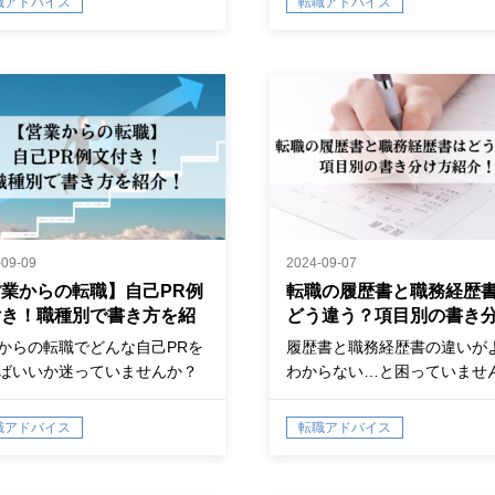
職アドバイス
転職アドバイス
この記事でしっかり確認しま
う！
-09-09
2024-09-07
業からの転職】自己PR例
転職の履歴書と職務経歴
付き！職種別で書き方を紹
どう違う？項目別の書き
！
方紹介！
からの転職でどんな自己PRを
履歴書と職務経歴書の違いが
ばいいか迷っていませんか？
わからない…と困っていませ
を成…
か？この記事では2つの書類
と、転職成功に近付く書き方
職アドバイス
転職アドバイス
説しているので参考にしてく
いね。