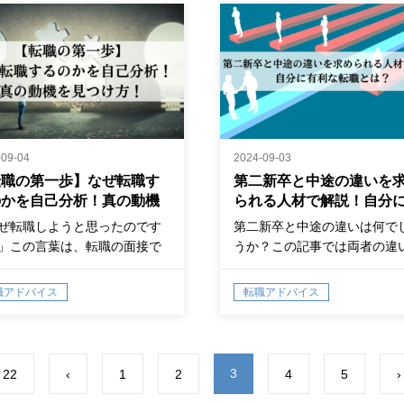
-09-04
2024-09-03
転職の第一歩】なぜ転職す
第二新卒と中途の違いを
のかを自己分析！真の動機
られる人材で解説！自分
見つけ方！
利な転職とは？
ぜ転職しようと思ったのです
第二新卒と中途の違いは何で
」この言葉は、転職の面接で
うか？この記事では両者の違
ず質問…
や、どちらを選べば良いのか
詳しく解説しています。転職
職アドバイス
転職アドバイス
をはじめる前にぜひ読んでく
いね！
3
 22
‹
1
2
4
5
›