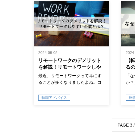
2024-09-05
2024
リモートワークのデメリット
【
を解説！リモートワークしや
る
すい企業とは？
を
最近、リモートワークって耳にす
「な
ることが多くなりましたよね。コ
か？
ロナをきっ…
は必
転職アドバイス
転
PAGE 3 /