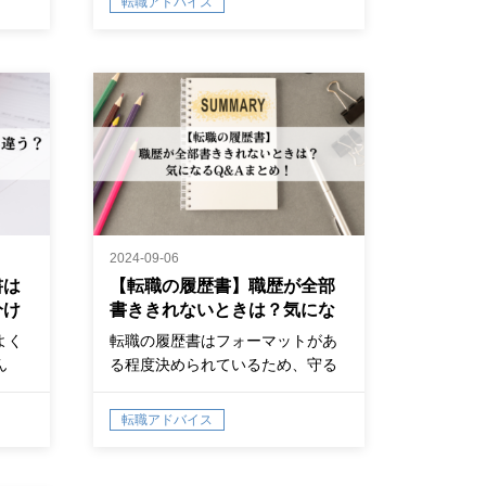
転職アドバイス
しょ
2024-09-06
書は
【転職の履歴書】職歴が全部
分け
書ききれないときは？気にな
るQ&Aまとめ！
よく
転職の履歴書はフォーマットがあ
ん
る程度決められているため、守る
の違い
べきルール…
を解
転職アドバイス
ださ