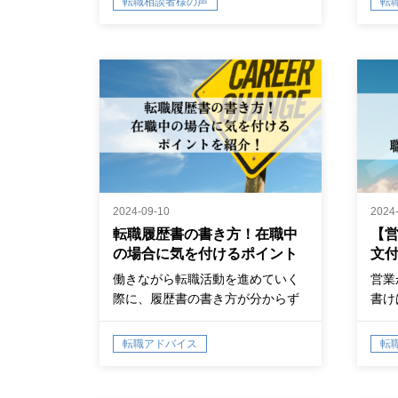
転職相談者様の声
転
2024-09-10
2024
転職履歴書の書き方！在職中
【営
の場合に気を付けるポイント
文
を紹介！
介
働きながら転職活動を進めていく
営業
際に、履歴書の書き方が分からず
書け
に困ってい…
転職
転職アドバイス
転