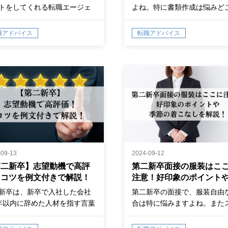
トをしてくれる転職エージェ
よね。特に書類作成は悩みど
は、求…
ろ。「履歴書…
職アドバイス
転職アドバイス
-09-13
2024-09-12
第二新卒】志望動機で高評
第二新卒面接の服装はこ
！コツを例文付きで解説！
注意！好印象のポイント
節の着こなしを解説！
新卒は、新卒で入社した会社
第二新卒の面接で、服装自由
年以内に辞めた人材を指す言葉
合は特に悩みますよね。また
。会…
ツでも、好印象を与えるため
さえるべきポイントがありま